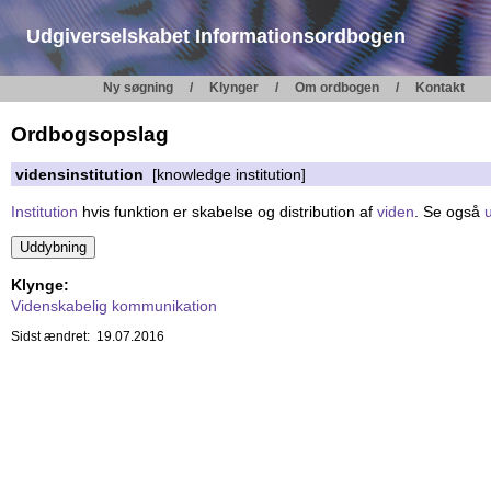
Udgiverselskabet Informationsordbogen
Ny søgning
Klynger
Om ordbogen
Kontakt
Ordbogsopslag
vidensinstitution
[knowledge institution]
Institution
hvis funktion er skabelse og distribution af
viden
. Se også
u
Klynge:
Videnskabelig kommunikation
Sidst ændret: 19.07.2016