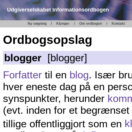
Udgiverselskabet Informationsordbogen
Ny søgning
Klynger
Om ordbogen
Kontakt
Ordbogsopslag
blogger
[blogger]
Forfatter
til en
blog
. Især br
hver eneste dag på en pers
synspunkter, herunder
komm
(evt. inden for et begrænse
tillige offentliggjort som en
k