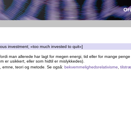
Or
ious investment; «too much invested to quit»]
 fordi man allerede har lagt for megen energi, tid eller for mange penge
 er usikkert, eller som hidtil er mislykkedes).
g, emne, teori og metode. Se også:
bekvemmelighedsrelativisme
,
tilstr