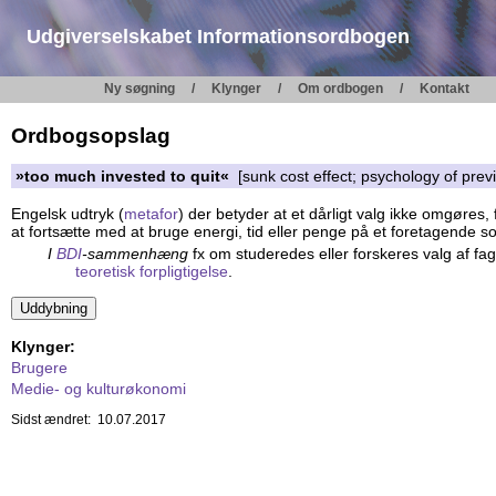
Udgiverselskabet Informationsordbogen
Ny søgning
Klynger
Om ordbogen
Kontakt
Ordbogsopslag
»too much invested to quit«
[sunk cost effect; psychology of prev
Engelsk udtryk (
metafor
) der betyder at et dårligt valg ikke omgøres,
at fortsætte med at bruge energi, tid eller penge på et foretagende som
I
BDI
-sammenhæng
fx om studeredes eller forskeres valg af fa
teoretisk forpligtigelse
.
Klynger:
Brugere
Medie- og kulturøkonomi
Sidst ændret: 10.07.2017