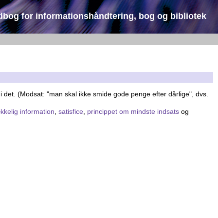
dbog for informationshåndtering, bog og bibliotek
 i det. (Modsat: "man skal ikke smide gode penge efter dårlige", dvs.
ækkelig information
,
satisfice
,
princippet om mindste indsats
og