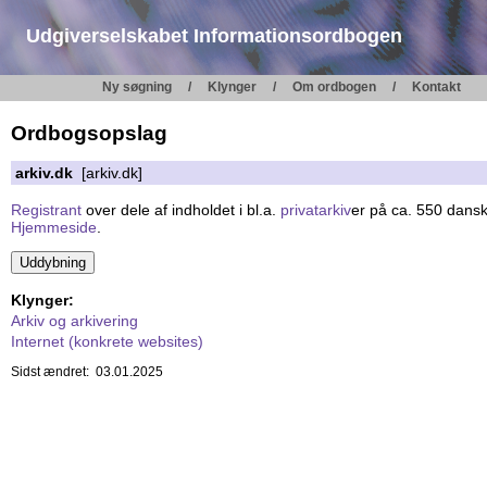
Udgiverselskabet Informationsordbogen
Ny søgning
Klynger
Om ordbogen
Kontakt
Ordbogsopslag
arkiv.dk
[arkiv.dk]
Registrant
over dele af indholdet i bl.a.
privatarkiv
er på ca. 550 danske
Hjemmeside
.
Klynger:
Arkiv og arkivering
Internet (konkrete websites)
Sidst ændret: 03.01.2025