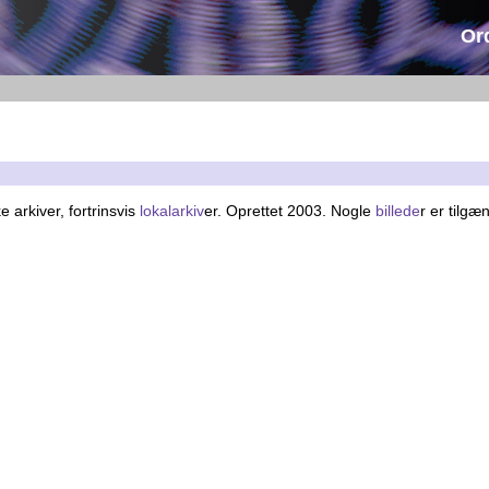
Or
 arkiver, fortrinsvis
lokalarkiv
er. Oprettet 2003. Nogle
billede
r er tilgæn