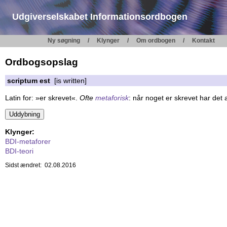
Udgiverselskabet Informationsordbogen
Ny søgning
Klynger
Om ordbogen
Kontakt
Ordbogsopslag
scriptum est
[is written]
Latin for: »er skrevet«.
Ofte
metaforisk
: når noget er skrevet har det a
Klynger:
BDI-metaforer
BDI-teori
Sidst ændret: 02.08.2016