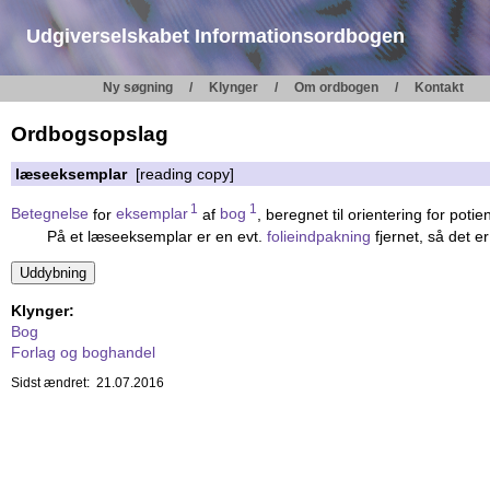
Udgiverselskabet Informationsordbogen
Ny søgning
Klynger
Om ordbogen
Kontakt
Ordbogsopslag
læseeksemplar
[reading copy]
1
1
Betegnelse
for
eksemplar
af
bog
, beregnet til orientering for potie
På et læseeksemplar er en evt.
folieindpakning
fjernet, så det e
Klynger:
Bog
Forlag og boghandel
Sidst ændret: 21.07.2016