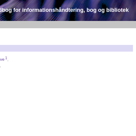
dbog for informationshåndtering, bog og bibliotek
1
øve
.
.