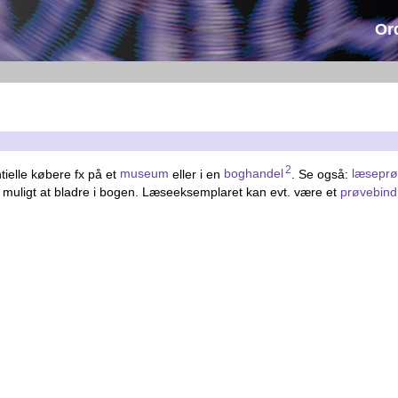
Or
2
ntielle købere fx på et
museum
eller i en
boghandel
. Se også:
læsepr
r muligt at bladre i bogen. Læseeksemplaret kan evt. være et
prøvebind