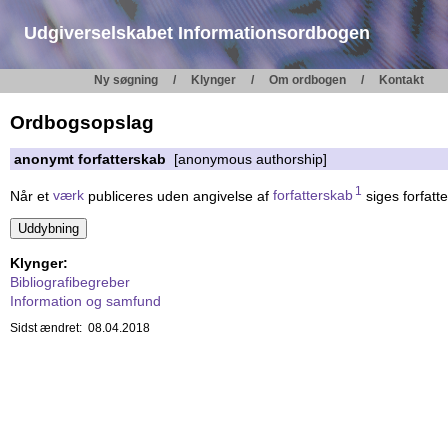
Udgiverselskabet Informationsordbogen
Ny søgning
Klynger
Om ordbogen
Kontakt
Ordbogsopslag
anonymt forfatterskab
[anonymous authorship]
1
Når et
værk
publiceres uden angivelse af
forfatterskab
siges forfatt
Klynger:
Bibliografibegreber
Information og samfund
Sidst ændret: 08.04.2018