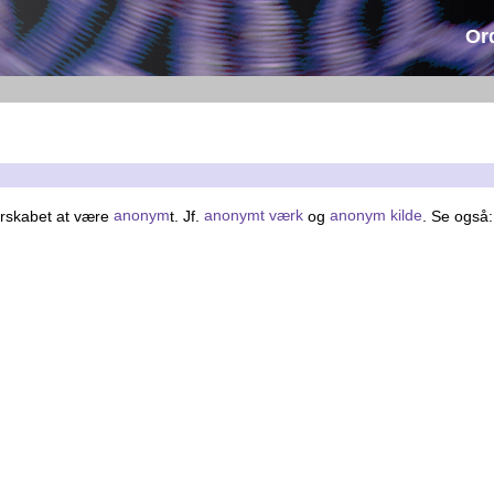
Or
erskabet at være
anonym
t. Jf.
anonymt værk
og
anonym kilde
. Se også