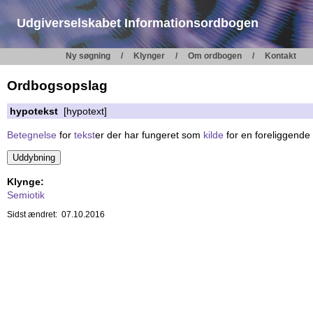
Udgiverselskabet Informationsordbogen
Ny søgning
Klynger
Om ordbogen
Kontakt
Ordbogsopslag
hypotekst
[hypotext]
Betegnelse
for
tekst
er der har fungeret som
kilde
for en foreliggende
Klynge:
Semiotik
Sidst ændret: 07.10.2016