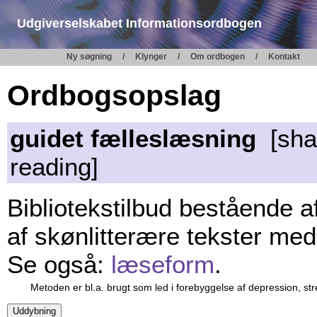
Udgiverselskabet Informationsordbogen
Ny søgning
Klynger
Om ordbogen
Kontakt
Ordbogsopslag
guidet fælleslæsning
[shar
reading]
Bibliotekstilbud bestående a
af skønlitterære tekster med
Se også:
læseform
.
Metoden er bl.a. brugt som led i forebyggelse af depression, st