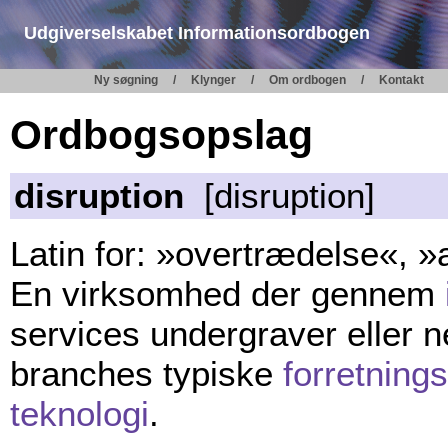
Udgiverselskabet Informationsordbogen
Ny søgning
Klynger
Om ordbogen
Kontakt
Ordbogsopslag
disruption
[disruption]
Latin for: »overtrædelse«, »a
En virksomhed der gennem
services undergraver eller 
branches typiske
forretning
teknologi
.