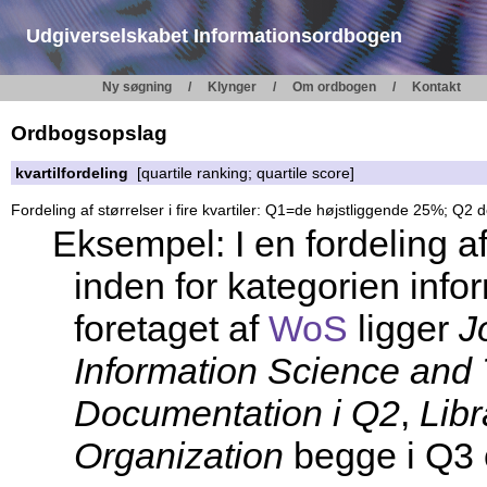
Udgiverselskabet Informationsordbogen
Ny søgning
Klynger
Om ordbogen
Kontakt
Ordbogsopslag
kvartilfordeling
[quartile ranking; quartile score]
Fordeling af størrelser i fire kvartiler: Q1=de højstliggende 25%; 
Eksempel: I en fordeling af 
inden for kategorien info
foretaget af
WoS
ligger
J
Information Science and
Documentation i Q2
,
Libr
Organization
begge i Q3