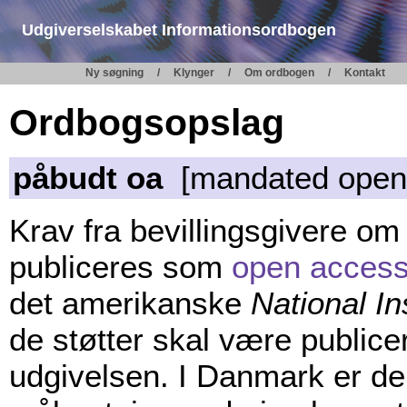
Udgiverselskabet Informationsordbogen
Ny søgning
Klynger
Om ordbogen
Kontakt
Ordbogsopslag
påbudt oa
[mandated open
Krav fra bevillingsgivere om 
publiceres som
open acces
det amerikanske
National In
de støtter skal være publice
udgivelsen. I Danmark er der 