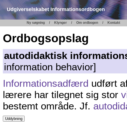
Udgiverselskabet Informationsordbogen
Ny søgning
Klynger
Om ordbogen
Kontakt
Ordbogsopslag
autodidaktisk informatio
information behavior]
Informationsadfærd
udført a
lærere har tilegnet sig stor
v
bestemt område. Jf.
autodid