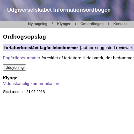
Udgiverselskabet Informationsordbogen
Ny søgning
Klynger
Om ordbogen
Kontakt
Ordbogsopslag
forfatterforeslået fagfællebedømmer
[author-suggested reviewer]
Fagfællebedømmer
foreslået af forfattere til det værk, der bedømm
Klynge:
Videnskabelig kommunikation
Sidst ændret: 21.03.2018