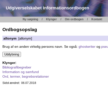
Udgiverselskabet Informationsordbogen
Ny søgning
Klynger
Om ordbogen
Kontakt
Ordbogsopslag
allonym
[allonym]
Brug af en anden virkelig persons navn. Se også:
ghostwriter
og
pse
Klynger:
Bibliografibegreber
Information og samfund
Ord, termer, begrebsrelationer
Sidst ændret: 06.07.2018