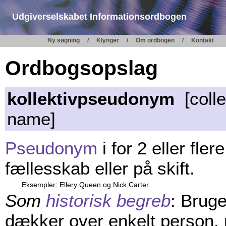
Udgiverselskabet Informationsordbogen
Ny søgning
Klynger
Om ordbogen
Kontakt
Ordbogsopslag
kollektivpseudonym
[colle
name]
Pseudonym
i for 2 eller fler
fællesskab eller på skift.
Eksempler: Ellery Queen og Nick Carter.
Som
historisk begreb
: Bruge
dækker over enkelt person, 