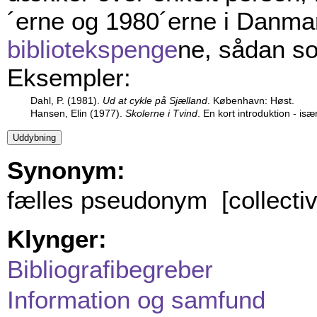
´erne og 1980´erne i Danmark
bibliotekspenge
ne, sådan s
Eksempler:
Dahl, P. (1981).
Ud at cykle på Sjælland
. København: Høst.
Hansen, Elin (1977).
Skolerne i Tvind
. En kort introduktion - isæ
Synonym:
fælles pseudonym [collecti
Klynger:
Bibliografibegreber
Information og samfund