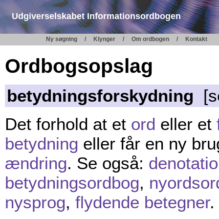
Udgiverselskabet Informationsordbogen
Ny søgning
Klynger
Om ordbogen
Kontakt
Ordbogsopslag
betydningsforskydning
[s
Det forhold at et
ord
eller et
betydning
eller får en ny br
ændring
. Se også:
denotati
betydningsordbog
,
nyordsor
nysprog
,
flydende betegner
.