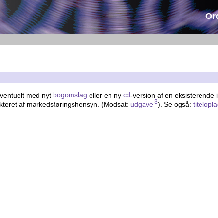
Or
ventuelt med nyt
bogomslag
eller en ny
cd
-version af en eksisterende 
3
 dikteret af markedsføringshensyn. (Modsat:
udgave
). Se også:
titelopl