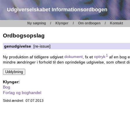
Udgiverselskabet Informationsordbogen
Ny søgning
Klynger
Om ordbogen
Kontakt
Ordbogsopslag
genudgivelse
[re-issue]
1
Ny produktion af tidligere udgivet
dokument
, fx et
optryk
af en bog e
mindre ændringer i forhold til den oprindelige udgivelse, som oftest
Klynger:
Bog
Forlag og boghandel
Sidst ændret: 07.07.2013