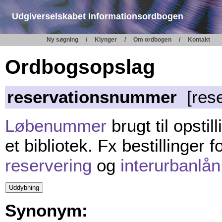
Udgiverselskabet Informationsordbogen
Ny søgning
Klynger
Om ordbogen
Kontakt
Ordbogsopslag
reservationsnummer
[rese
Løbenummer
brugt til opstill
et bibliotek. Fx bestillinger f
reservering
og
interurbanlån
Synonym: