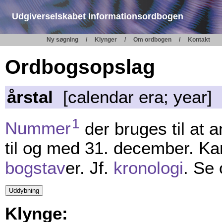
Udgiverselskabet Informationsordbogen
Ny søgning
Klynger
Om ordbogen
Kontakt
Ordbogsopslag
årstal
[calendar era; year]
1
Nummer
der bruges til at a
til og med 31. december. K
bogstav
er. Jf.
kronologi
. Se
Klynge: