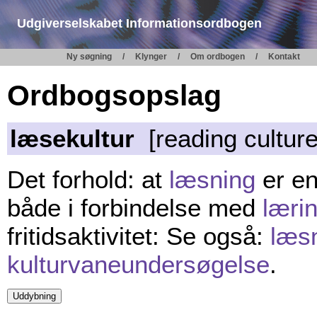
Udgiverselskabet Informationsordbogen
Ny søgning
Klynger
Om ordbogen
Kontakt
Ordbogsopslag
læsekultur
[reading culture
Det forhold: at
læsning
er en 
både i forbindelse med
læri
fritidsaktivitet: Se også:
læsn
kulturvaneundersøgelse
.