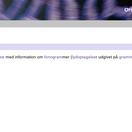
Or
ase
med information om
fonogram
mer (
lydoptagelse
r udgivet på
gramm