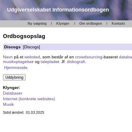
Udgiverselskabet Informationsordbogen
Ny søgning
Klynger
Om ordbogen
Kontakt
Ordbogsopslag
Discogs
[Discogs]
Navn
på et
websted
, som består af en
crowdsourcing
-baseret
datab
musikoptagelse
r og
taleplade
r. Jf.
diskografi
.
Hjemmeside
.
Klynger:
Databaser
Internet (konkrete websites)
Musik
Sidst ændret: 01.03.2025