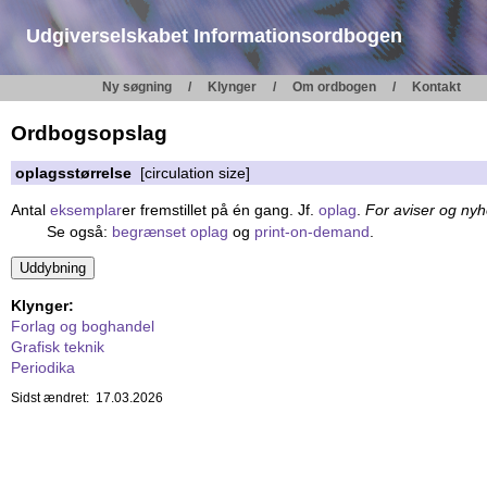
Udgiverselskabet Informationsordbogen
Ny søgning
Klynger
Om ordbogen
Kontakt
Ordbogsopslag
oplagsstørrelse
[circulation size]
Antal
eksemplar
er fremstillet på én gang. Jf.
oplag
.
For aviser og ny
Se også:
begrænset oplag
og
print-on-demand
.
Klynger:
Forlag og boghandel
Grafisk teknik
Periodika
Sidst ændret: 17.03.2026