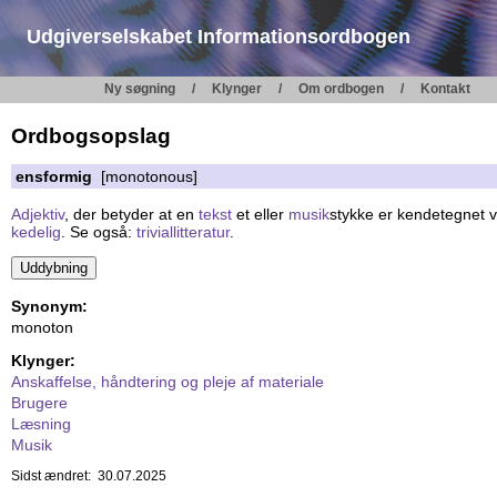
Udgiverselskabet Informationsordbogen
Ny søgning
Klynger
Om ordbogen
Kontakt
Ordbogsopslag
ensformig
[monotonous]
Adjektiv
, der betyder at en
tekst
et eller
musik
stykke er kendetegnet ve
kedelig
. Se også:
triviallitteratur
.
Synonym:
monoton
Klynger:
Anskaffelse, håndtering og pleje af materiale
Brugere
Læsning
Musik
Sidst ændret: 30.07.2025