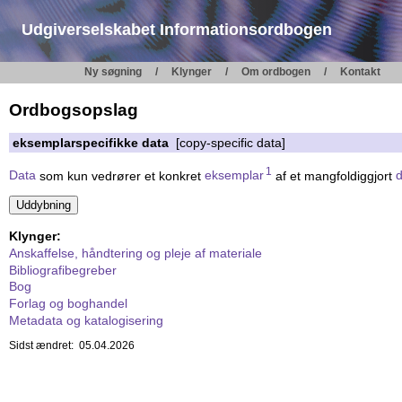
Udgiverselskabet Informationsordbogen
Ny søgning
Klynger
Om ordbogen
Kontakt
Ordbogsopslag
eksemplarspecifikke data
[copy-specific data]
1
Data
som kun vedrører et konkret
eksemplar
af et mangfoldiggjort
Klynger:
Anskaffelse, håndtering og pleje af materiale
Bibliografibegreber
Bog
Forlag og boghandel
Metadata og katalogisering
Sidst ændret: 05.04.2026