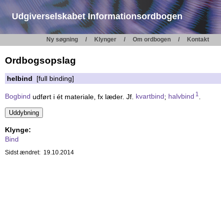
Udgiverselskabet Informationsordbogen
Ny søgning
Klynger
Om ordbogen
Kontakt
Ordbogsopslag
helbind
[full binding]
1
Bogbind
udført i ét materiale, fx læder. Jf.
kvartbind
;
halvbind
.
Klynge:
Bind
Sidst ændret: 19.10.2014