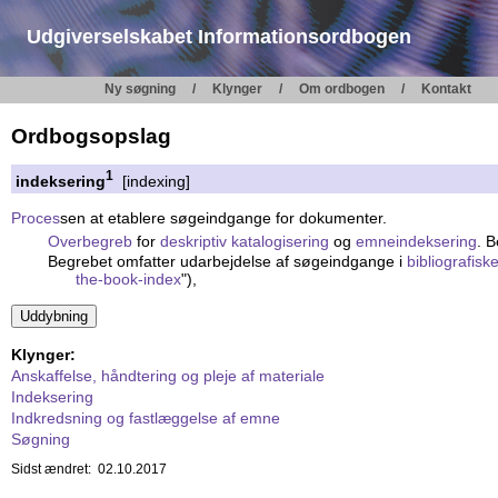
Udgiverselskabet Informationsordbogen
Ny søgning
Klynger
Om ordbogen
Kontakt
Ordbogsopslag
1
indeksering
[indexing]
Proces
sen at etablere søgeindgange for dokumenter.
Overbegreb
for
deskriptiv katalogisering
og
emneindeksering
. 
Begrebet omfatter udarbejdelse af søgeindgange i
bibliografisk
the-book-index
"),
Klynger:
Anskaffelse, håndtering og pleje af materiale
Indeksering
Indkredsning og fastlæggelse af emne
Søgning
Sidst ændret: 02.10.2017