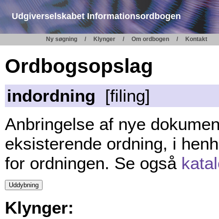
Udgiverselskabet Informationsordbogen
Ny søgning
Klynger
Om ordbogen
Kontakt
Ordbogsopslag
indordning
[filing]
Anbringelse af nye dokumente
eksisterende ordning, i henh
for ordningen. Se også
kata
Klynger: