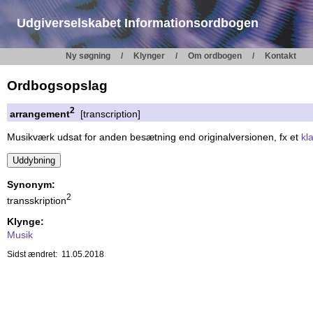
Udgiverselskabet Informationsordbogen
Ny søgning
Klynger
Om ordbogen
Kontakt
Ordbogsopslag
2
arrangement
[transcription]
Musikværk udsat for anden besætning end originalversionen, fx et
kl
Synonym:
2
transskription
Klynge:
Musik
Sidst ændret: 11.05.2018