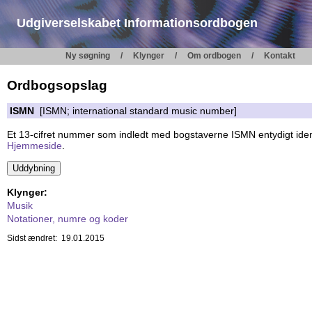
Udgiverselskabet Informationsordbogen
Ny søgning
Klynger
Om ordbogen
Kontakt
Ordbogsopslag
ISMN
[ISMN; international standard music number]
Et 13-cifret nummer som indledt med bogstaverne ISMN entydigt ident
Hjemmeside
.
Klynger:
Musik
Notationer, numre og koder
Sidst ændret: 19.01.2015