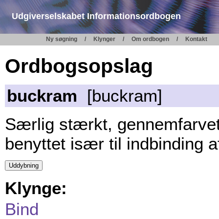
Udgiverselskabet Informationsordbogen
Ny søgning
Klynger
Om ordbogen
Kontakt
Ordbogsopslag
buckram
[buckram]
Særlig stærkt, gennemfarve
benyttet især til indbinding 
Klynge:
Bind