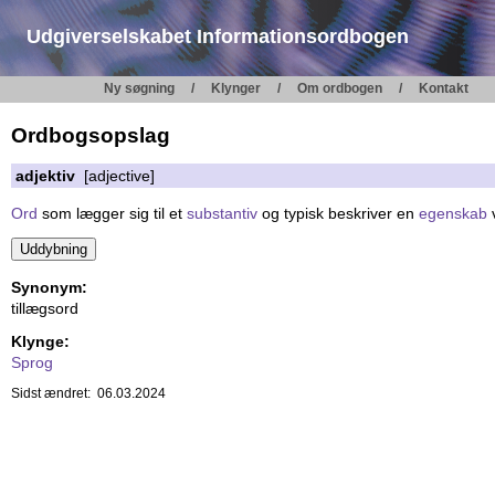
Udgiverselskabet Informationsordbogen
Ny søgning
Klynger
Om ordbogen
Kontakt
Ordbogsopslag
adjektiv
[adjective]
Ord
som lægger sig til et
substantiv
og typisk beskriver en
egenskab
v
Synonym:
tillægsord
Klynge:
Sprog
Sidst ændret: 06.03.2024