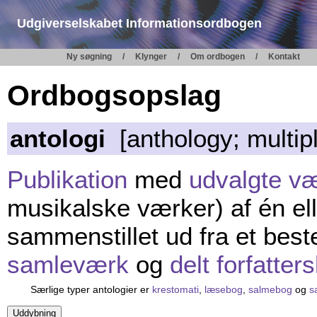
Udgiverselskabet Informationsordbogen
Ny søgning
Klynger
Om ordbogen
Kontakt
Ordbogsopslag
antologi
[anthology; multip
Publikation
med
udvalgte v
musikalske værker) af én elle
sammenstillet ud fra et bes
samleværk
og
delt forfatter
Særlige typer antologier er
krestomati
,
læsebog
,
salmebog
og
s