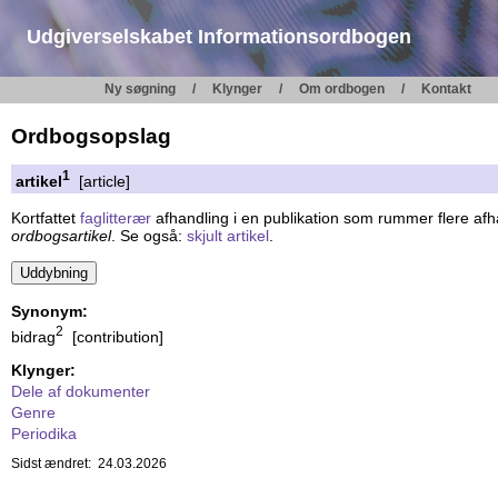
Udgiverselskabet Informationsordbogen
Ny søgning
Klynger
Om ordbogen
Kontakt
Ordbogsopslag
1
artikel
[article]
Kortfattet
faglitterær
afhandling i en publikation som rummer flere afha
ordbogsartikel
. Se også:
skjult artikel
.
Synonym:
2
bidrag
[contribution]
Klynger:
Dele af dokumenter
Genre
Periodika
Sidst ændret: 24.03.2026