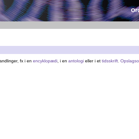
Or
ndlinger, fx i en
encyklopædi
, i en
antologi
eller i et
tidsskrift
.
Opslagso