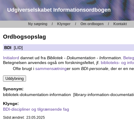
Udgiverselskabet Informationsordbogen
Ny søgning
Klynger
Om ordbogen
Kontakt
Ordbogsopslag
BDI
[LID]
Initialord
dannet ud fra
Bibliotek - Dokumentation - Information
.
Beteg
Betegnelsen anvendes også om forskningsfeltet, jf.
biblioteks- og in
Ofte brugt i
sammensætning
er som
BDI-personale
, der er en ne
Synonym:
bibliotek-dokumentation-information [library-information-documentati
Klynge:
BDI-discipliner og tilgrænsende fag
Sidst ændret: 23.05.2025