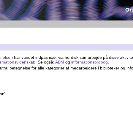
Or
nelse
n har vundet indpas især via nordisk samarbejde på disse aktivit
formationsvidenskab
. Se også:
ABM
og
informationsordbog
.
utral betegnelse for alle kategorier af medarbejdere i biblioteker og in
on]