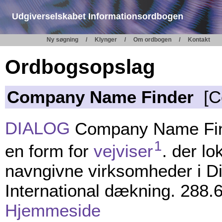
Udgiverselskabet Informationsordbogen
Ny søgning
Klynger
Om ordbogen
Kontakt
Ordbogsopslag
Company Name Finder
[C
DIALOG
Company Name Fi
1
en form for
vejviser
. der lo
navngivne virksomheder i Di
International dækning. 288.6
Hjemmeside