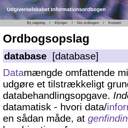
Udgiverselskabet Informationsordbogen
Ny søgning
Klynger
Om ordbogen
Kontakt
Ordbogsopslag
database
[database]
Data
mængde omfattende mi
udgøre et tilstrækkeligt gru
databehandlingsopgave.
Ind
datamatisk - hvori data/
info
en sådan måde, at
genfindi