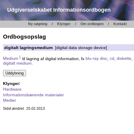
Udgiverselskabet Informationsordbogen
Ny søgning
Klynger
Om ordbogen
Kontakt
Ordbogsopslag
digitalt lagringsmedium
[digital data storage device]
1
Medium
til lagring af digital information, fx
blu-ray disc
,
cd
,
diskette
,
digitalt medium
.
Klynger:
Hardware
Informationsbærende materialer
Medier
Sidst ændret: 25.02.2013