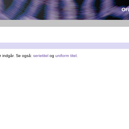
Or
er indgår. Se også:
serietitel
og
uniform titel
.