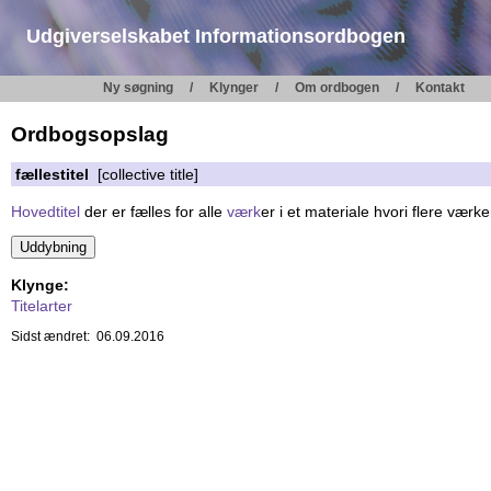
Udgiverselskabet Informationsordbogen
Ny søgning
Klynger
Om ordbogen
Kontakt
Ordbogsopslag
fællestitel
[collective title]
Hovedtitel
der er fælles for alle
værk
er i et materiale hvori flere værk
Klynge:
Titelarter
Sidst ændret: 06.09.2016