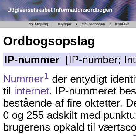
Udgiverselskabet Informationsordbogen
Ny søgning
Klynger
Om ordbogen
Kontakt
Ordbogsopslag
IP-nummer
[IP-number; Int
1
Nummer
der entydigt ident
til
internet
. IP-nummeret best
bestående af fire oktetter. 
0 og 255 adskilt med punktu
brugerens opkald til værtsco