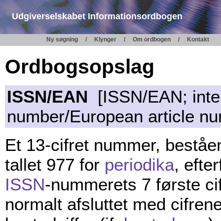
Udgiverselskabet Informationsordbogen
Ny søgning
Klynger
Om ordbogen
Kontakt
Ordbogsopslag
ISSN/EAN
[ISSN/EAN; inter
number/European article nu
Et 13-cifret nummer, beståe
tallet 977 for
periodika
, efter
ISSN
-nummerets 7 første ci
normalt afsluttet med cifren