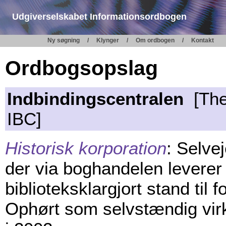
Udgiverselskabet Informationsordbogen
Ny søgning
Klynger
Om ordbogen
Kontakt
Ordbogsopslag
Indbindingscentralen
[The 
IBC]
Historisk korporation
: Selvej
der via boghandelen leverer
biblioteksklargjort stand til 
Ophørt som selvstændig vir