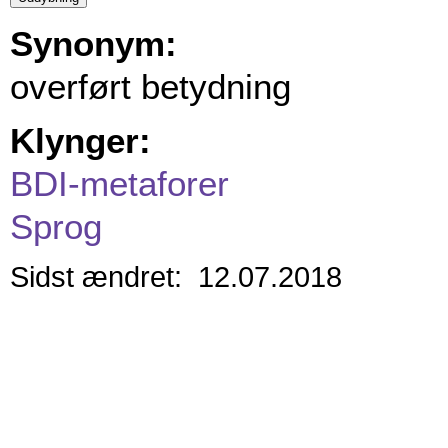
Synonym:
overført betydning
Klynger:
BDI-metaforer
Sprog
Sidst ændret: 12.07.2018