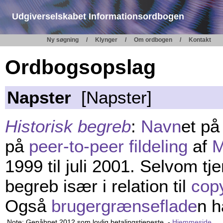
Udgiverselskabet Informationsordbogen
Ny søgning
Klynger
Om ordbogen
Kontakt
Ordbogsopslag
Napster
[Napster]
Historisk begreb
:
Navn
et på
på
peer-to-peer
fildeling
af
1999 til juli 2001. Selvom tj
begreb især i relation til
copy
Også
brugergrænseflade
n h
Note: Genåbnet 2012 som lovlig betalingstjeneste. -
Hjemmeside
.