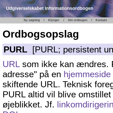
Udgiverselskabet Informationsordbogen
Ny søgning
Klynger
Om ordbogen
Kontakt
Ordbogsopslag
PURL
[PURL; persistent uni
URL
som ikke kan ændres. 
adresse" på en
hjemmeside
skiftende URL. Teknisk foregå
PURL altid vil blive omstille
øjeblikket. Jf.
linkomdirigeri