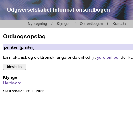
Udgiverselskabet Informationsordbogen
Ny søgning
Klynger
Om ordbogen
Kontakt
Ordbogsopslag
printer
[printer]
En mekanisk og elektronisk fungerende enhed, jf.
ydre enhed
, der ka
Klynge:
Hardware
Sidst ændret: 28.11.2023