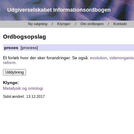
Udgiverselskabet Informationsordbogen
Ny søgning
Klynger
Om ordbogen
Kontakt
Ordbogsopslag
proces
[process]
Et forløb hvor der sker forandringer. Se også:
evolution
,
videnorgani
reform
.
Klynge:
Metafysik og ontologi
Sidst ændret: 13.12.2017