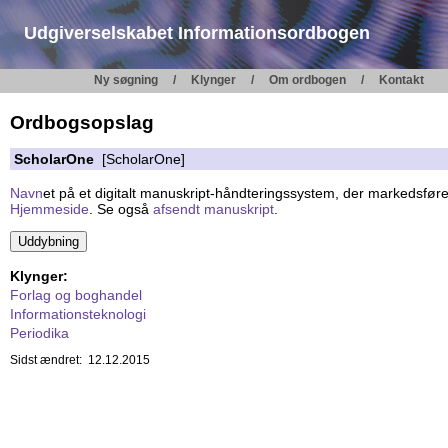
Udgiverselskabet Informationsordbogen
Ny søgning
Klynger
Om ordbogen
Kontakt
Ordbogsopslag
ScholarOne
[ScholarOne]
Navn
et på et digitalt manuskript-håndteringssystem, der markedsfør
Hjemmeside
. Se også
afsendt manuskript
.
Klynger:
Forlag og boghandel
Informationsteknologi
Periodika
Sidst ændret: 12.12.2015