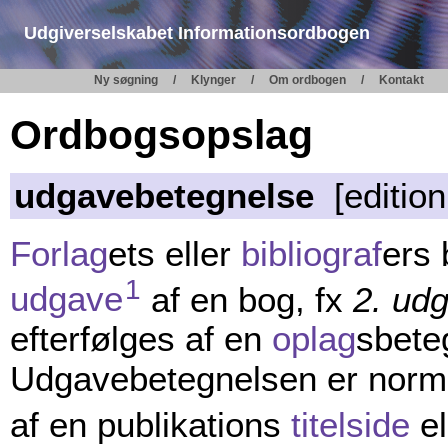
Udgiverselskabet Informationsordbogen
Ny søgning
Klynger
Om ordbogen
Kontakt
Ordbogsopslag
udgavebetegnelse
[edition
Forlag
ets eller
bibliograf
ers 
1
udgave
af en bog, fx
2. ud
efterfølges af en
oplag
sbete
Udgavebetegnelsen er norma
af en publikations
titelside
el