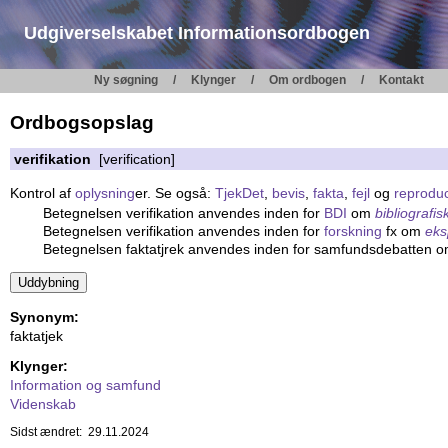
Udgiverselskabet Informationsordbogen
Ny søgning
Klynger
Om ordbogen
Kontakt
Ordbogsopslag
verifikation
[verification]
Kontrol af
oplysning
er. Se også:
TjekDet
,
bevis
,
fakta
,
fejl
og
reprodu
Betegnelsen verifikation anvendes inden for
BDI
om
bibliografis
Betegnelsen verifikation anvendes inden for
forskning
fx om
eks
Betegnelsen faktatjrek anvendes inden for samfundsdebatten 
Synonym:
faktatjek
Klynger:
Information og samfund
Videnskab
Sidst ændret: 29.11.2024